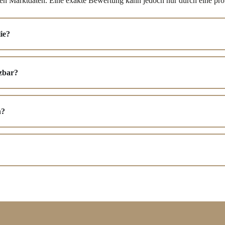
llen Marktdaten. Eine exakte Bewertung kann jedoch nur durch eine pr
ie?
zbar?
n?